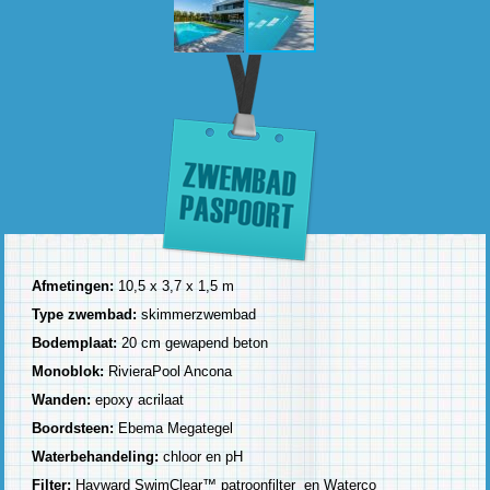
Afmetingen:
10,5 x 3,7 x 1,5 m
Type zwembad:
skimmerzwembad
Bodemplaat:
20 cm gewapend beton
Monoblok:
RivieraPool Ancona
Wanden:
epoxy acrilaat
Boordsteen:
Ebema Megategel
Waterbehandeling:
chloor en pH
Filter:
Hayward SwimClear™ patroonfilter en Waterco