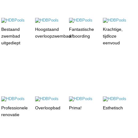
Bestaand
Hoogstaand
Fantastische
Krachtige,
zwembad
overloopzwembad
afboording
tijdloze
uitgediept
eenvoud
Professionele
Overloopbad
Prima!
Esthetisch
renovatie