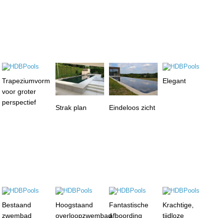
Trapeziumvorm
Elegant
voor groter
perspectief
Strak plan
Eindeloos zicht
Bestaand
Hoogstaand
Fantastische
Krachtige,
zwembad
overloopzwembad
afboording
tijdloze