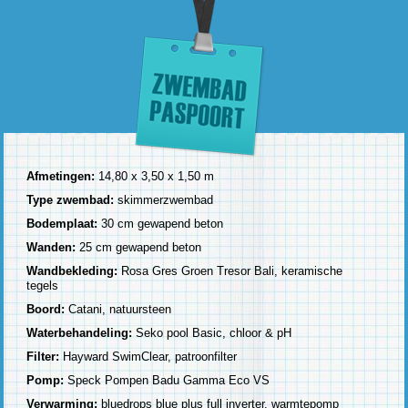
Afmetingen:
14,80 x 3,50 x 1,50 m
Type zwembad:
skimmerzwembad
Bodemplaat:
30 cm gewapend beton
Wanden:
25 cm gewapend beton
Wandbekleding:
Rosa Gres Groen Tresor Bali, keramische
tegels
Boord:
Catani, natuursteen
Waterbehandeling:
Seko pool Basic, chloor & pH
Filter:
Hayward SwimClear, patroonfilter
Pomp:
Speck Pompen Badu Gamma Eco VS
Verwarming:
bluedrops blue plus full inverter, warmtepomp