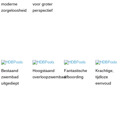
moderne
voor groter
zorgeloosheid
perspectief
Bestaand
Hoogstaand
Fantastische
Krachtige,
zwembad
overloopzwembad
afboording
tijdloze
uitgediept
eenvoud