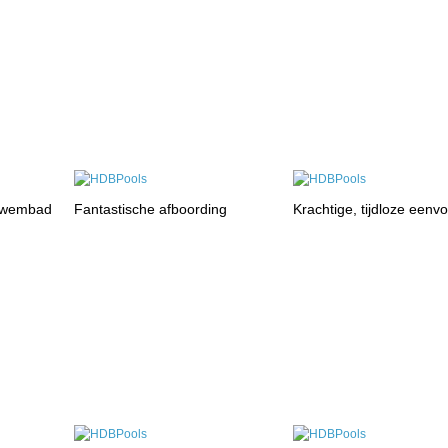
zwembad
Fantastische afboording
Krachtige, tijdloze eenv