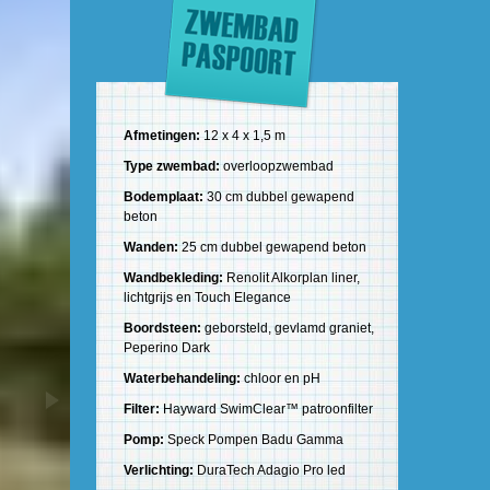
Afmetingen:
12 x 4 x 1,5 m
Type zwembad:
overloopzwembad
Bodemplaat:
30 cm dubbel gewapend
beton
Wanden:
25 cm dubbel gewapend beton
Wandbekleding:
Renolit Alkorplan liner,
lichtgrijs en Touch Elegance
Boordsteen:
geborsteld, gevlamd graniet,
Peperino Dark
Waterbehandeling:
chloor en pH
Filter:
Hayward SwimClear™ patroonfilter
Pomp:
Speck Pompen Badu Gamma
Verlichting:
DuraTech Adagio Pro led