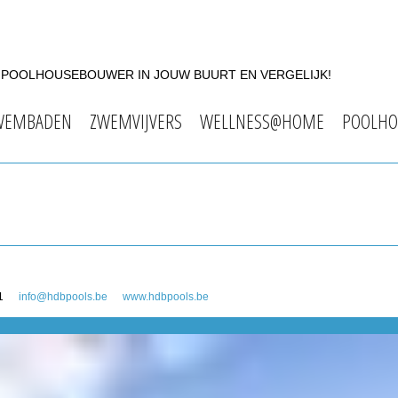
F POOLHOUSEBOUWER IN JOUW BUURT EN VERGELIJK!
WEMBADEN
ZWEMVIJVERS
WELLNESS@HOME
POOLHO
1
info@hdbpools.be
www.hdbpools.be