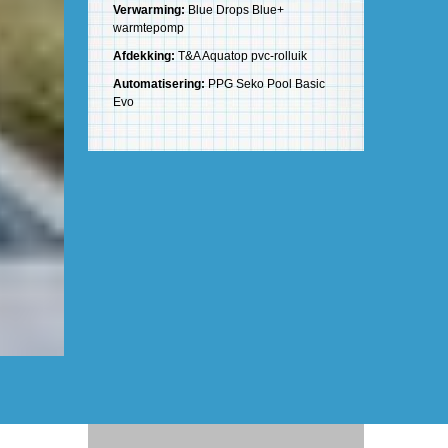
Verwarming:
Blue Drops Blue+
warmtepomp
Afdekking:
T&A Aquatop pvc-rolluik
Automatisering:
PPG Seko Pool Basic
Evo