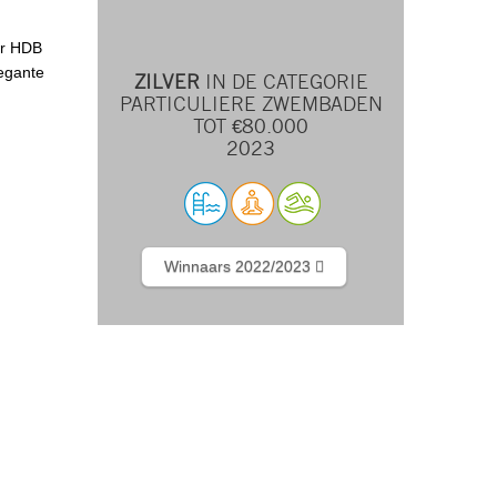
er HDB
legante
ZILVER
IN DE CATEGORIE
PARTICULIERE ZWEMBADEN
TOT €80.000
2023
Winnaars 2022/2023