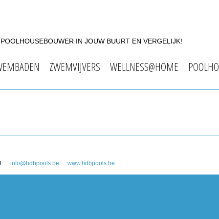
F POOLHOUSEBOUWER IN JOUW BUURT EN VERGELIJK!
WEMBADEN
ZWEMVIJVERS
WELLNESS@HOME
POOLHO
1
info@hdbpools.be
www.hdbpools.be