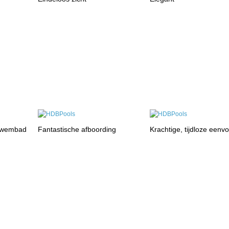
zwembad
Fantastische afboording
Krachtige, tijdloze eenv