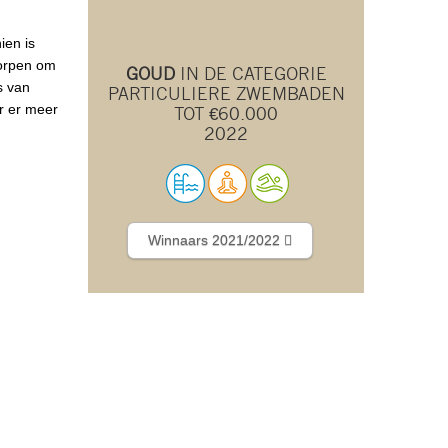
ien is
worpen om
GOUD
IN DE CATEGORIE
s van
PARTICULIERE ZWEMBADEN
r er meer
TOT €60.000
2022
Winnaars 2021/2022