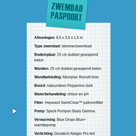
Afmetingen
: 8,5 x 3,5 x 1,5 m
Type zwembad
: skimmerzwembad
Bodemplaat
: 25 cm dubbel gewapend
beton
Wanden
: 25 cm dubbel gewapend beton
Wandbekleding
: Alkorplan Renolit liner
Boord
: natuursteen Pepperino dark
Waterbehandeling
: chloor en pH
Filter
: Hayward SwimClear™ patroonfilter
Pomp
: Speck Pompen Badu Gamma
Verwarming
: Blue Drops Blue+
warmtepomp
Verlichting
: Duratech Adagio Pro led