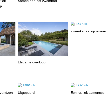
tiek
Samen aan het zwembad
rp
Zwemkanaal op niveau
Elegante overloop
avondzon
Uitgepuurd
Een rustiek samenspel