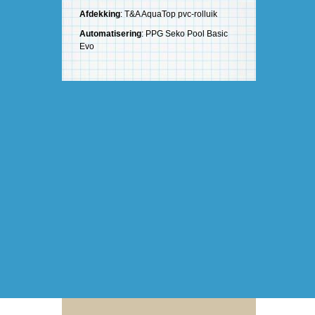
Afdekking
: T&A AquaTop pvc-rolluik
Automatisering
: PPG Seko Pool Basic
Evo