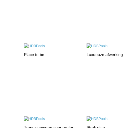
Place to be
Luxueuze afwerking
Trapeziumvorm voor groter
Strak plan