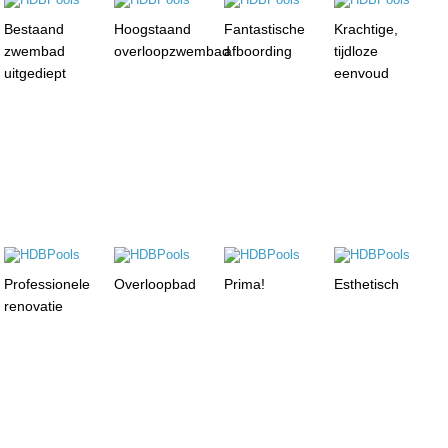
Bestaand
Hoogstaand
Fantastische
Krachtige,
zwembad
overloopzwembad
afboording
tijdloze
uitgediept
eenvoud
Professionele
Overloopbad
Prima!
Esthetisch
renovatie