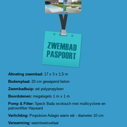
Afmeting zwembad:
17 x 3 x 1,5 m
Bodemplaat:
20 cm gewapend beton
Zwembadkuip:
wit polypropyleen
Boordstenen:
megategels 1 m x 1 m
Pomp & Filter:
Speck Badu ecotouch met multicyclone en
patroonfilter Hayward
Verlichting:
Propulsion Adagio warm wit - diameter 10 cm
Verwarming:
warmtewisselaar