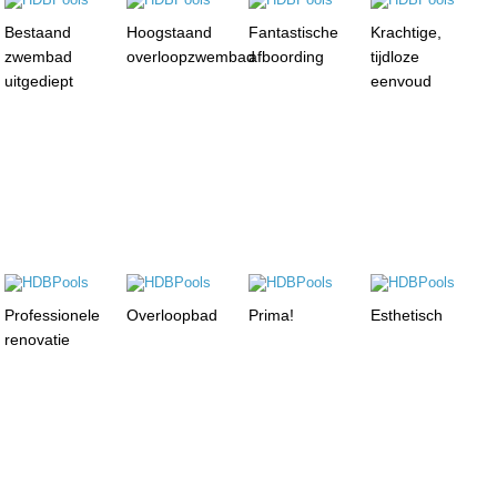
Bestaand
Hoogstaand
Fantastische
Krachtige,
zwembad
overloopzwembad
afboording
tijdloze
uitgediept
eenvoud
Professionele
Overloopbad
Prima!
Esthetisch
renovatie