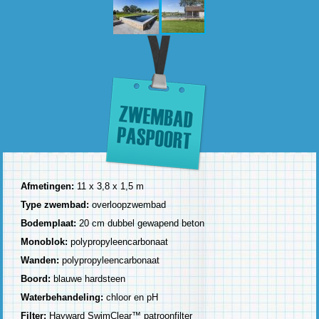
Afmetingen:
11 x 3,8 x 1,5 m
Type zwembad:
overloopzwembad
Bodemplaat:
20 cm dubbel gewapend beton
Monoblok:
polypropyleencarbonaat
Wanden:
polypropyleencarbonaat
Boord:
blauwe hardsteen
Waterbehandeling:
chloor en pH
Filter:
Hayward SwimClear™ patroonfilter