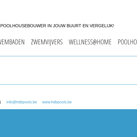
F POOLHOUSEBOUWER IN JOUW BUURT EN VERGELIJK!
WEMBADEN
ZWEMVIJVERS
WELLNESS@HOME
POOLHO
1
info@hdbpools.be
www.hdbpools.be