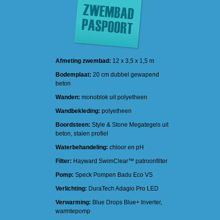
Afmeting zwembad:
12 x 3,5 x 1,5 m
Bodemplaat:
20 cm dubbel gewapend
beton
Wanden:
monoblok uit polyetheen
Wandbekleding:
polyetheen
Boordsteen:
Style & Stone Megategels uit
beton, stalen profiel
Waterbehandeling:
chloor en pH
Filter:
Hayward SwimClear™ patroonfilter
Pomp:
Speck Pompen Badu Eco VS
Verlichting:
DuraTech Adagio Pro LED
Verwarming:
Blue Drops Blue+ Inverter,
warmtepomp