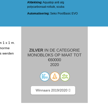
Afdekking:
Aquatop anti alg
polycarbonaat-rolluik, scuba
Automatisering:
Seko PoolBasic EVO
n 1 x 1 m.
 enorme
ZILVER
IN DE CATEGORIE
ls werden
MONOBLOKS OP MAAT TOT
€60000
2020
Winnaars 2019/2020