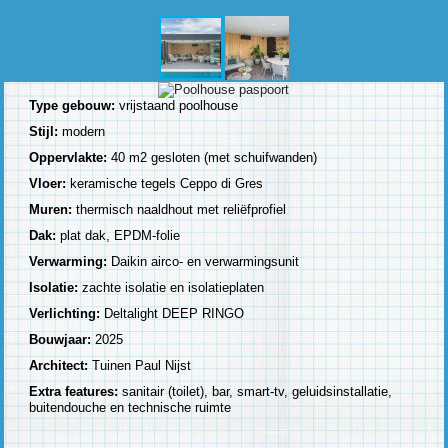
Type gebouw:
vrijstaand poolhouse
Stijl:
modern
Oppervlakte:
40 m2 gesloten (met schuifwanden)
Vloer:
keramische tegels Ceppo di Gres
Muren:
thermisch naaldhout met reliëfprofiel
Dak:
plat dak, EPDM-folie
Verwarming:
Daikin airco- en verwarmingsunit
Isolatie:
zachte isolatie en isolatieplaten
Verlichting:
Deltalight DEEP RINGO
Bouwjaar:
2025
Architect:
Tuinen Paul Nijst
Extra features:
sanitair (toilet), bar, smart-tv, geluidsinstallatie,
buitendouche en technische ruimte