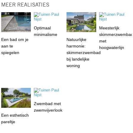
MEER REALISATIES
Optimaal
Meesterlijk
minimalisme
skimmerzwemba
Een bad om je
Natuurlijke
met
aan te
harmonie:
hoogwaterlijn
spiegelen
skimmerzwembad
bij landelijke
woning
Zwembad met
zwemvijverlook
Een esthetisch
pareltje