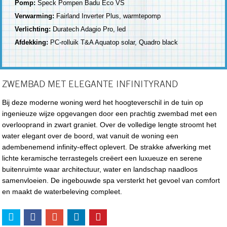
Pomp:
Speck Pompen Badu Eco VS
Verwarming:
Fairland Inverter Plus, warmtepomp
Verlichting:
Duratech Adagio Pro, led
Afdekking:
PC-rolluik T&A Aquatop solar, Quadro black
ZWEMBAD MET ELEGANTE INFINITYRAND
Bij deze moderne woning werd het hoogteverschil in de tuin op
ingenieuze wijze opgevangen door een prachtig zwembad met een
overlooprand in zwart graniet. Over de volledige lengte stroomt het
water elegant over de boord, wat vanuit de woning een
adembenemend infinity-effect oplevert. De strakke afwerking met
lichte keramische terrastegels creëert een luxueuze en serene
buitenruimte waar architectuur, water en landschap naadloos
samenvloeien. De ingebouwde spa versterkt het gevoel van comfort
en maakt de waterbeleving compleet.