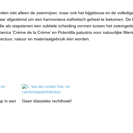
Linden niet alleen de zwemvijver, maar ook het bijgebouw en de volledig
elkaar afgestemd om een harmonieus esthetisch geheel te bekomen. De
 die als stapstenen een subtiele scheiding vormen tussen het zwemged
ica ‘Crème de la Crème’ en Potentilla palustris voor natuurlijke filter
tectuur, natuur en materiaalgebruik één worden.
p in een
Geen klassieke rechthoek!