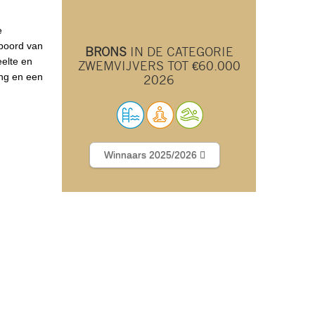
e
 boord van
BRONS
IN DE CATEGORIE
eelte en
ZWEMVIJVERS TOT €60.000
ing en een
2026
Winnaars 2025/2026