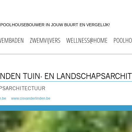
F POOLHOUSEBOUWER IN JOUW BUURT EN VERGELIJK!
WEMBADEN
ZWEMVIJVERS
WELLNESS@HOME
POOLHO
 LINDEN TUIN- EN LANDSCHAPSARCHI
HAPSARCHITECTUUR
n.be
www.cisvanderlinden.be