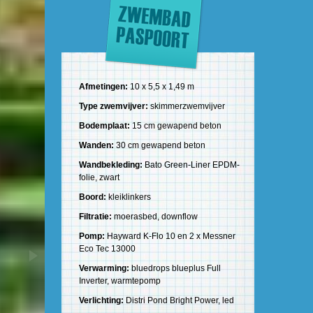
Afmetingen:
10 x 5,5 x 1,49 m
Type zwemvijver:
skimmerzwemvijver
Bodemplaat:
15 cm gewapend beton
Wanden:
30 cm gewapend beton
Wandbekleding:
Bato Green-Liner EPDM-
folie, zwart
Boord:
kleiklinkers
Filtratie:
moerasbed, downflow
Pomp:
Hayward K-Flo 10 en 2 x Messner
Eco Tec 13000
Verwarming:
bluedrops blueplus Full
Inverter, warmtepomp
Verlichting:
Distri Pond Bright Power, led