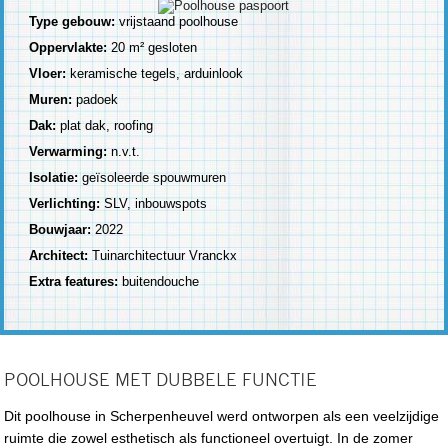
Type gebouw:
vrijstaand poolhouse
Oppervlakte:
20 m² gesloten
Vloer:
keramische tegels, arduinlook
Muren:
padoek
Dak:
plat dak, roofing
Verwarming:
n.v.t.
Isolatie:
geïsoleerde spouwmuren
Verlichting:
SLV, inbouwspots
Bouwjaar:
2022
Architect:
Tuinarchitectuur Vranckx
Extra features:
buitendouche
POOLHOUSE MET DUBBELE FUNCTIE
Dit poolhouse in Scherpenheuvel werd ontworpen als een veelzijdige
ruimte die zowel esthetisch als functioneel overtuigt. In de zomer