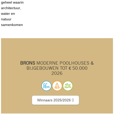
geheel waarin
architectuur,
water en
natuur
samenkomen
BRONS
MODERNE POOLHOUSES &
BIJGEBOUWEN TOT € 50.000
2026
Winnaars 2025/2026