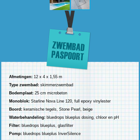
Afmetingen:
12 x 4 x 1,55 m
Type zwembad:
skimmerzwembad
Bodemplaat:
25 cm microbeton
Monoblok:
Starline Nova Line 120, full epoxy vinylester
Boord:
keramische tegels, Stone Pearl, beige
Waterbehandeling:
bluedrops blueplus dosing, chloor en pH
Filter:
bluedrops blueplus, glasfilter
Pomp:
bluedrops blueplus InverSilence