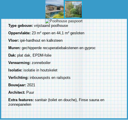
Type gebouw:
vrijstaand poolhouse
Oppervlakte:
23 m² open en 44,1 m² gesloten
Vloer:
ipé-hardhout en kalksteen
Muren:
gechipperde recuperatiebakstenen en gyproc
Dak:
plat dak, EPDM-folie
Verwarming:
zonneboiler
Isolatie:
isolatie in houtskelet
Verlichting:
inbouwspots en railspots
Bouwjaar:
2021
Architect:
Puur
Extra features:
sanitair (toilet en douche), Finse sauna en
zonnepanelen