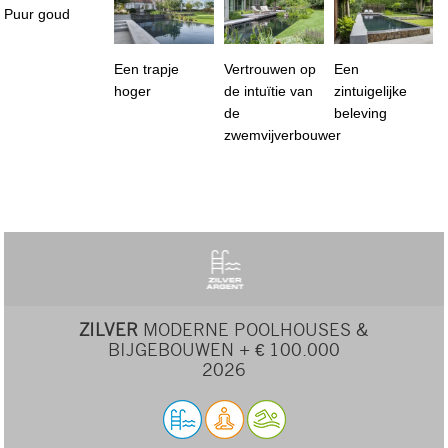
Puur goud
Een trapje
Vertrouwen op
Een
hoger
de intuïtie van
zintuigelijke
de
beleving
zwemvijverbouwer
ZILVER
MODERNE POOLHOUSES &
BIJGEBOUWEN + € 100.000
2026