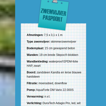
Afmetingen:
7,5 x 3,1 x 1 m
Type zwemvijver:
skimmerzwemvijver
Bodemplaat:
15 cm gewapend beton
Wanden:
19 cm brede Stepoc®-blokken
Wandbekleding:
waterproof EPDM-folie
HAP, zwart
Boord:
zandsteen Kandla en Ierse blauwe
hardsteen
Filtratie:
moerasbed, downflow
Pomp:
AquaForte DM Vario 22.000S
Verwarming:
n.v.t.
Verlichting:
DuraTech Adagio Pro, led, wit