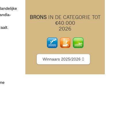
landelijke
andla-
BRONS
IN DE CATEGORIE TOT
€40.000
aalt.
2026
Winnaars 2025/2026
ene