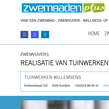
VIND EEN ZWEMBAD-, ZWEMVIJVER-, WELLNESS- O
HOME
Z
ZWEMVIJVERS
REALISATIE VAN TUINWERKE
TUINWERKEN WILLEMSENS
Kerkomstraat 152
3300
Kumtich
+32(0)16 88 00 41
Jer