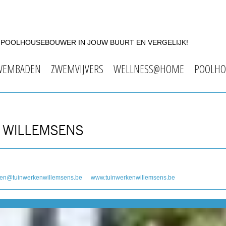
F POOLHOUSEBOUWER IN JOUW BUURT EN VERGELIJK!
WEMBADEN
ZWEMVIJVERS
WELLNESS@HOME
POOLHO
N WILLEMSENS
oen@tuinwerkenwillemsens.be
www.tuinwerkenwillemsens.be