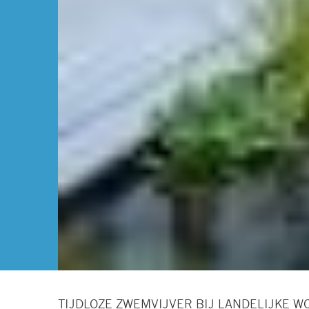
TIJDLOZE ZWEMVIJVER BIJ LANDELIJKE W