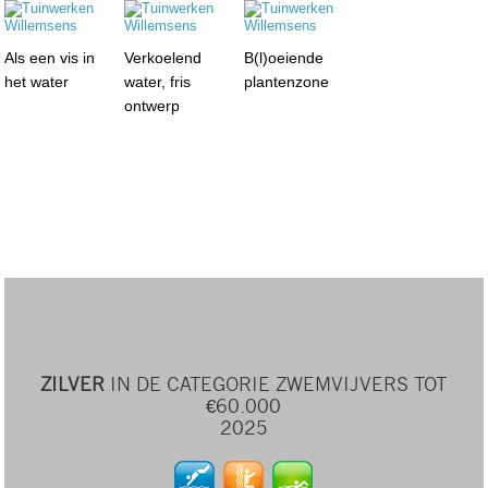
Als een vis in
Verkoelend
B(l)oeiende
het water
water, fris
plantenzone
ontwerp
ZILVER
IN DE CATEGORIE ZWEMVIJVERS TOT
€60.000
2025