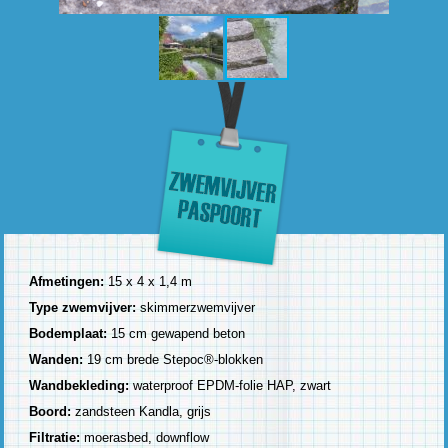
Afmetingen:
15 x 4 x 1,4 m
Type zwemvijver:
skimmerzwemvijver
Bodemplaat:
15 cm gewapend beton
Wanden:
19 cm brede Stepoc®-blokken
Wandbekleding:
waterproof EPDM-folie HAP, zwart
Boord:
zandsteen Kandla, grijs
Filtratie:
moerasbed, downflow