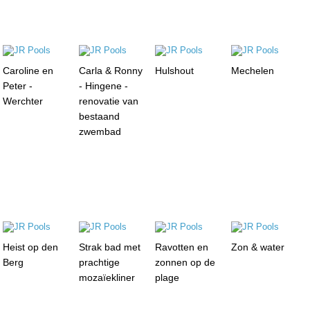
Caroline en
Carla & Ronny
Hulshout
Mechelen
Peter -
- Hingene -
Werchter
renovatie van
bestaand
zwembad
Heist op den
Strak bad met
Ravotten en
Zon & water
Berg
prachtige
zonnen op de
mozaïekliner
plage