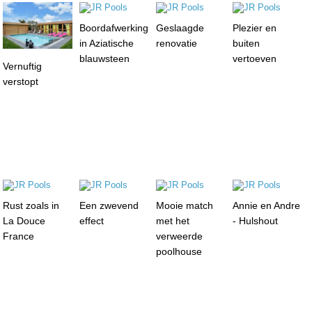
Boordafwerking
Geslaagde
Plezier en
in Aziatische
renovatie
buiten
blauwsteen
vertoeven
Vernuftig
verstopt
Rust zoals in
Een zwevend
Mooie match
Annie en Andre
La Douce
effect
met het
- Hulshout
France
verweerde
poolhouse