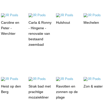
Caroline en
Carla & Ronny
Hulshout
Mechelen
Peter -
- Hingene -
Werchter
renovatie van
bestaand
zwembad
Heist op den
Strak bad met
Ravotten en
Zon & water
Berg
prachtige
zonnen op de
mozaïekliner
plage