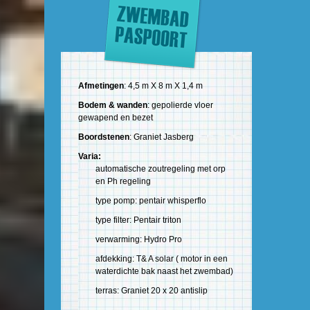
Afmetingen
: 4,5 m X 8 m X 1,4 m
Bodem & wanden
: gepolierde vloer
gewapend en bezet
Boordstenen
: Graniet Jasberg
Varia:
automatische zoutregeling met orp
en Ph regeling
type pomp: pentair whisperflo
type filter: Pentair triton
verwarming: Hydro Pro
afdekking: T& A solar ( motor in een
waterdichte bak naast het zwembad)
terras: Graniet 20 x 20 antislip