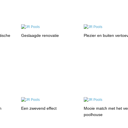
tische
Geslaagde renovatie
Plezier en buiten vertoe
n
Een zwevend effect
Mooie match met het v
poolhouse