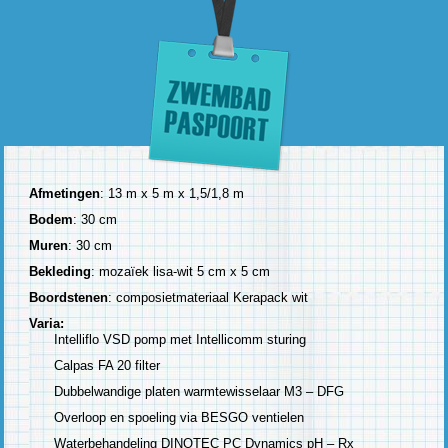
Afmetingen
: 13 m x 5 m x 1,5/1,8 m
Bodem
: 30 cm
Muren
: 30 cm
Bekleding
: mozaïek lisa-wit 5 cm x 5 cm
Boordstenen
: composietmateriaal Kerapack wit
Varia:
Intelliflo VSD pomp met Intellicomm sturing
Calpas FA 20 filter
Dubbelwandige platen warmtewisselaar M3 – DFG
Overloop en spoeling via BESGO ventielen
Waterbehandeling DINOTEC PC Dynamics pH – Rx