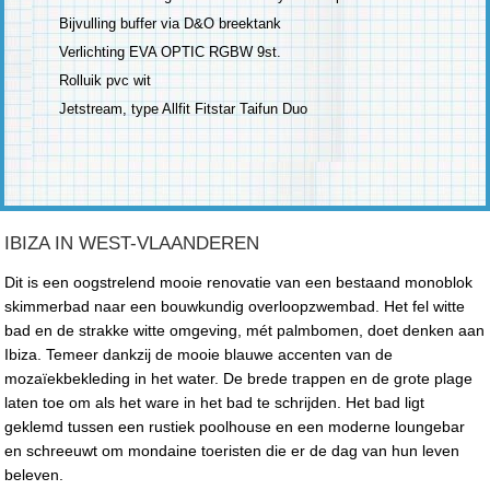
Bijvulling buffer via D&O breektank
Verlichting EVA OPTIC RGBW 9st.
Rolluik pvc wit
Jetstream, type Allfit Fitstar Taifun Duo
IBIZA IN WEST-VLAANDEREN
Dit is een oogstrelend mooie renovatie van een bestaand monoblok
skimmerbad naar een bouwkundig overloopzwembad. Het fel witte
bad en de strakke witte omgeving, mét palmbomen, doet denken aan
Ibiza. Temeer dankzij de mooie blauwe accenten van de
mozaïekbekleding in het water. De brede trappen en de grote plage
laten toe om als het ware in het bad te schrijden. Het bad ligt
geklemd tussen een rustiek poolhouse en een moderne loungebar
en schreeuwt om mondaine toeristen die er de dag van hun leven
beleven.