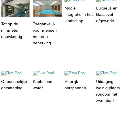
Mooie
Luxueus en
integratie in het
klassevol
landschap
afgewerkt
Tot op de
Toegankelijk
millimeter
voor mensen
nauwkeurig
met een
beperking
Onberispelijke
Kabbelend
Heerlijk
Uitdaging:
ontsmetting
water
ontspannen
weinig plaats
rondom het
zwembad