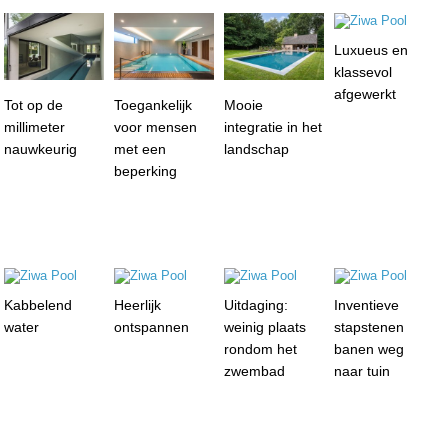
Luxueus en
klassevol
afgewerkt
Tot op de
Toegankelijk
Mooie
millimeter
voor mensen
integratie in het
nauwkeurig
met een
landschap
beperking
Kabbelend
Heerlijk
Uitdaging:
Inventieve
water
ontspannen
weinig plaats
stapstenen
rondom het
banen weg
zwembad
naar tuin