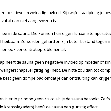
n positieve en weldadig invloed. Bij twijfel raadpleeg je best
eval al dan niet aangewezen is.
 mee in de sauna. Die kunnen hun eigen lichaamstemperatu
 heilzaam. Ze worden gehard en zijn beter bestand tegen in
nemen ook concentratieproblemen af.
ap heeft de sauna geen negatieve invloed op moeder of kind.
(zwangerschapsvergiftiging) hebt. De hitte zou dan tot comp
je best geen dompelbad omdat je dan ontsluiting kan krijge
an is er in principe geen risico als je de sauna bezoekt. Zelfs
e kransslagaders) heeft de sauna een gunstig effect.