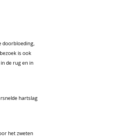
e doorbloeding,
abezoek is ook
in de rug en in
rsnelde hartslag
Door het zweten