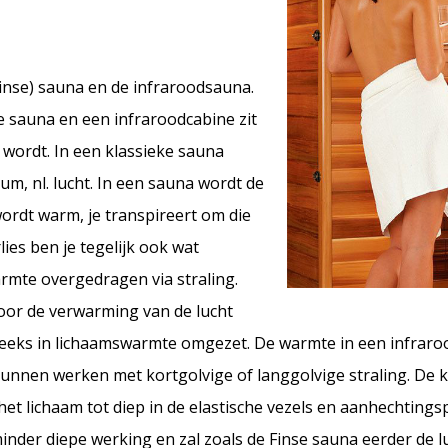
Finse) sauna en de infraroodsauna.
se sauna en een infraroodcabine zit
wordt. In een klassieke sauna
, nl. lucht. In een sauna wordt de
wordt warm, je transpireert om die
ies ben je tegelijk ook wat
armte overgedragen via straling.
oor de verwarming van de lucht
reeks in lichaamswarmte omgezet. De warmte in een infraro
 kunnen werken met kortgolvige of langgolvige straling. De 
het lichaam tot diep in de elastische vezels en aanhechting
minder diepe werking en zal zoals de Finse sauna eerder de 