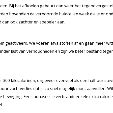
eiden. Bij het afkoelen gebeurt dan weer het tegenovergestel
orden bovendien de verhoornde huidcellen week die je er on
ad dan ook zachter en soepeler aan.
geactiveerd. We voeren afvalstoffen af en gaan meer witt
der last van verhoudheden en zijn we beter bestand tege
300 kilocalorieën, ongeveer evenveel als een half uur stev
ur vochtverlies dat je zo snel mogelijk moet aanvullen. Wil j
e beweging. Een saunasessie verbrandt enkele extra calorieë
l.