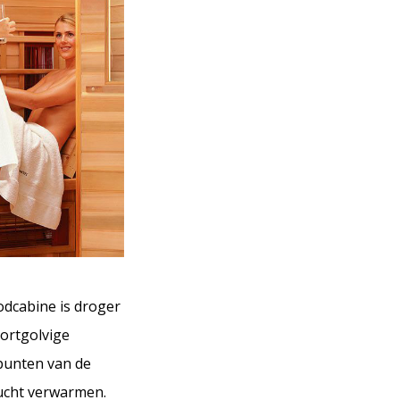
odcabine is droger
kortgolvige
spunten van de
lucht verwarmen.