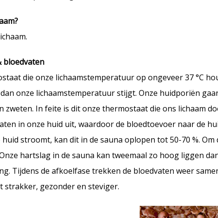
chaam?
lichaam.
& bloedvaten
staat die onze lichaamstemperatuur op ongeveer 37 °C hou
dan onze lichaamstemperatuur stijgt. Onze huidporiën gaa
 zweten. In feite is dit onze thermostaat die ons lichaam d
aten in onze huid uit, waardoor de bloedtoevoer naar de hui
e huid stroomt, kan dit in de sauna oplopen tot 50-70 %. Om
 Onze hartslag in de sauna kan tweemaal zo hoog liggen dan
ling. Tijdens de afkoelfase trekken de bloedvaten weer samen
dt strakker, gezonder en steviger.