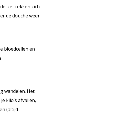
de: ze trekken zich
der de douche weer
e bloedcellen en
n
ig wandelen. Het
e kilo’s afvallen,
n (altijd