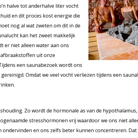
n halve tot anderhalve liter vocht
uid en dit proces kost energie die
oet nog al wat zweten om dit in de
unalucht kan het zweet makkelijk
t er niet alleen water aan ons
 afbraakstoffen uit onze
. Tijdens een saunabezoek wordt ons
 gereinigd. Omdat we veel vocht verliezen tijdens een sauna
rinken.
houding. Zo wordt de hormonale as van de hypothalamus, 
 zogenaamde stresshormonen vrij waardoor we ons niet allee
jn ondervinden en ons zelfs beter kunnen concentreren. Dat 