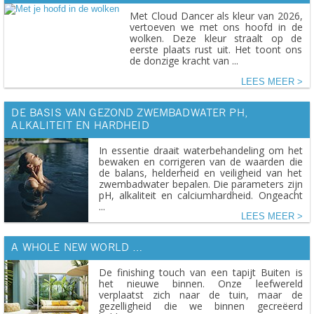
Met Cloud Dancer als kleur van 2026,
vertoeven we met ons hoofd in de
wolken. Deze kleur straalt op de
eerste plaats rust uit. Het toont ons
de donzige kracht van ...
LEES MEER
DE BASIS VAN GEZOND ZWEMBADWATER PH,
ALKALITEIT EN HARDHEID
In essentie draait waterbehandeling om het
bewaken en corrigeren van de waarden die
de balans, helderheid en veiligheid van het
zwembadwater bepalen. Die parameters zijn
pH, alkaliteit en calciumhardheid. Ongeacht
...
LEES MEER
A WHOLE NEW WORLD …
De finishing touch van een tapijt Buiten is
het nieuwe binnen. Onze leefwereld
verplaatst zich naar de tuin, maar de
gezelligheid die we binnen gecreëerd