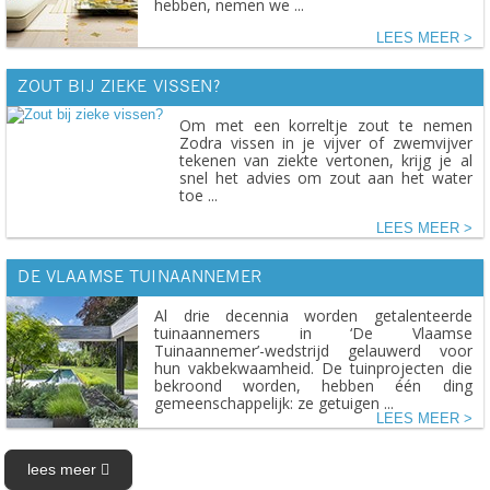
hebben, nemen we ...
LEES MEER
ZOUT BIJ ZIEKE VISSEN?
Om met een korreltje zout te nemen
Zodra vissen in je vijver of zwemvijver
tekenen van ziekte vertonen, krijg je al
snel het advies om zout aan het water
toe ...
LEES MEER
DE VLAAMSE TUINAANNEMER
Al drie decennia worden getalenteerde
tuinaannemers in ‘De Vlaamse
Tuinaannemer’-wedstrijd gelauwerd voor
hun vakbekwaamheid. De tuinprojecten die
bekroond worden, hebben één ding
gemeenschappelijk: ze getuigen ...
LEES MEER
lees meer