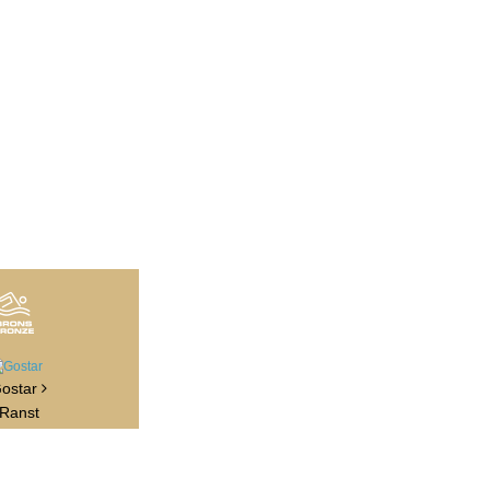
ostar
Ranst