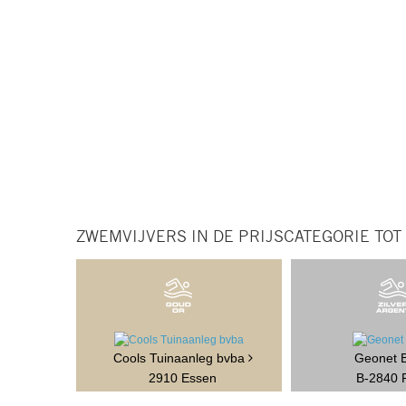
ZWEMVIJVERS IN DE PRIJSCATEGORIE TOT
Cools Tuinaanleg bvba
Geonet
2910 Essen
B-2840 