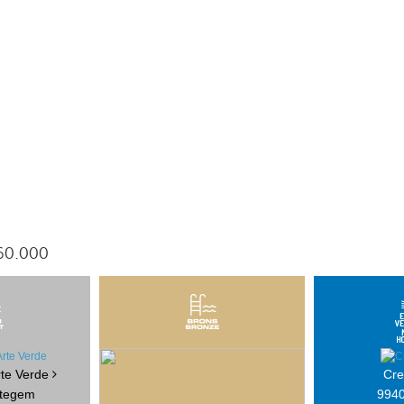
60.000
Arte Verde
Cre
ttegem
9940