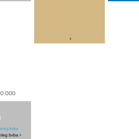
60.000
nleg bvba