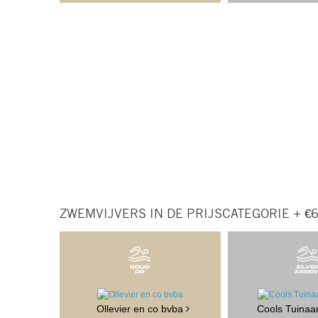
ZWEMVIJVERS IN DE PRIJSCATEGORIE + €
Ollevier en co bvba
Cools Tuinaa