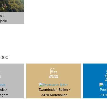
le
jsele
.000
ols
Zwembaden Bollen
Pool
degem
3470 Kortenaken
312