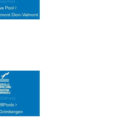
wa Pool
lmont Dion-Valmont
BPools
Grimbergen