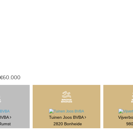
 €60.000
 BVBA
Tuinen Joos BVBA
Vijverb
Rumst
2820 Bonheide
980