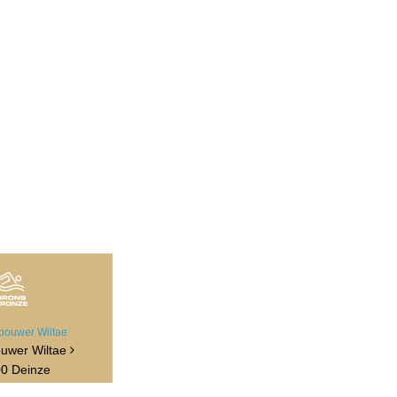
ouwer Wiltae
0 Deinze