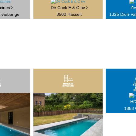
cines
De Cock E & C nv
Zi
s-Aubange
3500 Hasselt
1325 Dion-Va
HD
1853 