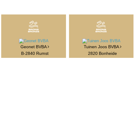
Geonet BVBA
Tuinen Joos BVBA
B-2840 Rumst
2820 Bonheide