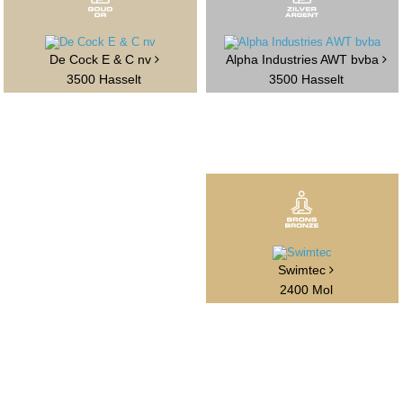
De Cock E & C nv
Alpha Industries AWT bvba
3500 Hasselt
3500 Hasselt
Swimtec
2400 Mol