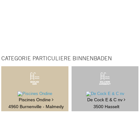
CATEGORIE PARTICULIERE BINNENBADEN
Piscines Ondine
De Cock E & C nv
4960 Burnenville - Malmedy
3500 Hasselt