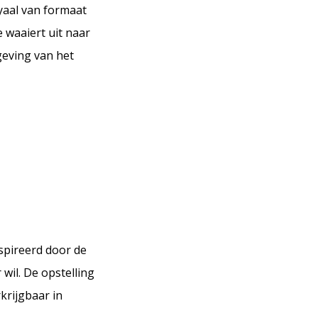
yaal van formaat
 waaiert uit naar
geving van het
spireerd door de
il. De opstelling
rijgbaar in