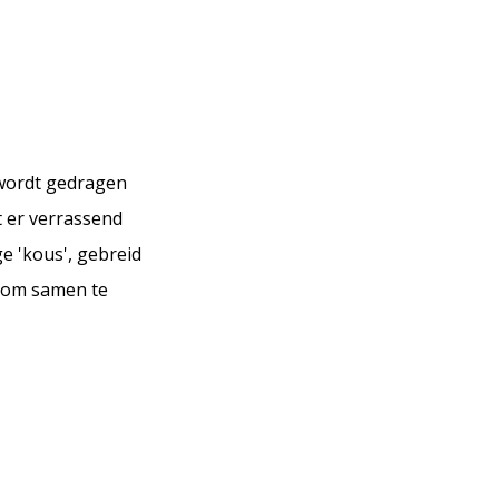
 wordt gedragen
t er verrassend
e 'kous', gebreid
g om samen te