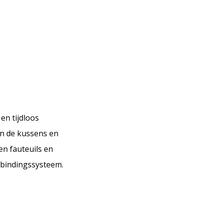
en tijdloos
an de kussens en
en fauteuils en
rbindingssysteem.