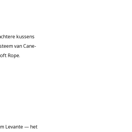
zachtere kussens
systeem van Cane-
Soft Rope.
aam Levante — het