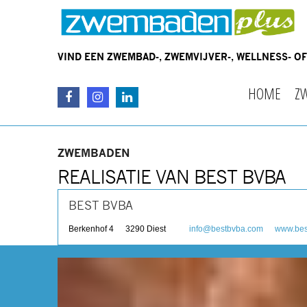
VIND EEN ZWEMBAD-, ZWEMVIJVER-, WELLNESS- 
HOME
Z
ZWEMBADEN
REALISATIE VAN BEST BVBA
BEST BVBA
Berkenhof 4
3290
Diest
info@bestbvba.com
www.bes