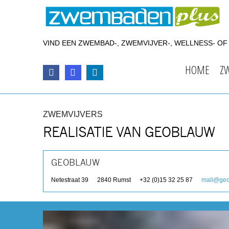
VIND EEN ZWEMBAD-, ZWEMVIJVER-, WELLNESS- O
HOME
Z
ZWEMVIJVERS
REALISATIE VAN GEOBLAUW
GEOBLAUW
Netestraat 39
2840
Rumst
+32 (0)15 32 25 87
mail@geo