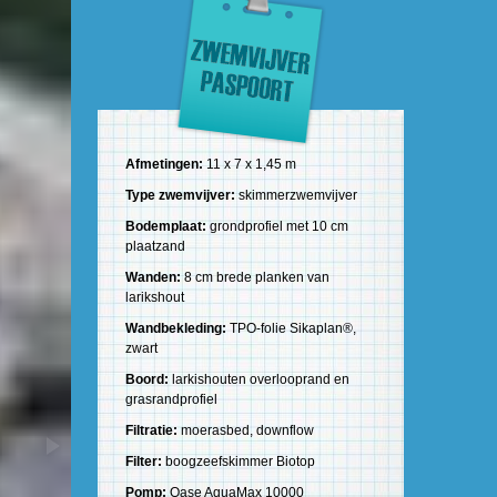
Afmetingen:
11 x 7 x 1,45 m
Type zwemvijver:
skimmerzwemvijver
Bodemplaat:
grondprofiel met 10 cm
plaatzand
Wanden:
8 cm brede planken van
larikshout
Wandbekleding:
TPO-folie Sikaplan®,
zwart
Boord:
larkishouten overlooprand en
grasrandprofiel
Filtratie:
moerasbed, downflow
Filter:
boogzeefskimmer Biotop
Pomp:
Oase AquaMax 10000