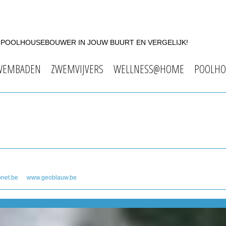
F POOLHOUSEBOUWER IN JOUW BUURT EN VERGELIJK!
WEMBADEN
ZWEMVIJVERS
WELLNESS@HOME
POOLHO
net.be
www.geoblauw.be