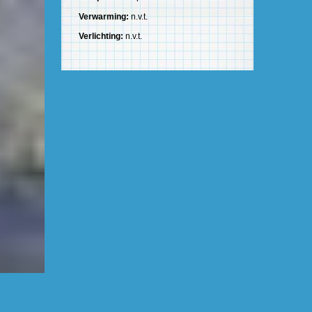
Verwarming:
n.v.t.
Verlichting:
n.v.t.