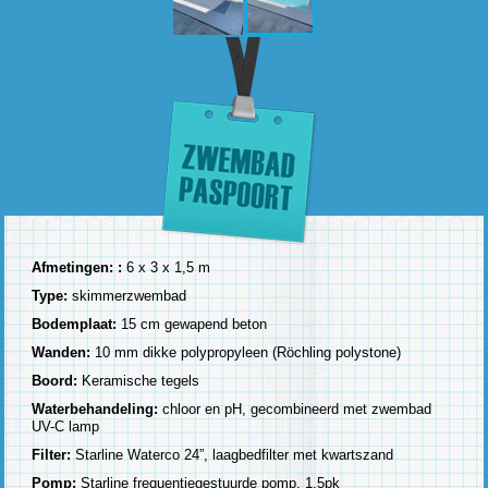
Afmetingen:
:
6 x 3 x 1,5 m
Type:
skimmerzwembad
Bodemplaat:
15 cm gewapend beton
Wanden:
10 mm dikke polypropyleen (Röchling polystone)
Boord:
Keramische tegels
Waterbehandeling:
chloor en pH, gecombineerd met zwembad
UV-C lamp
Filter:
Starline Waterco 24”, laagbedfilter met kwartszand
Pomp:
Starline frequentiegestuurde pomp, 1.5pk