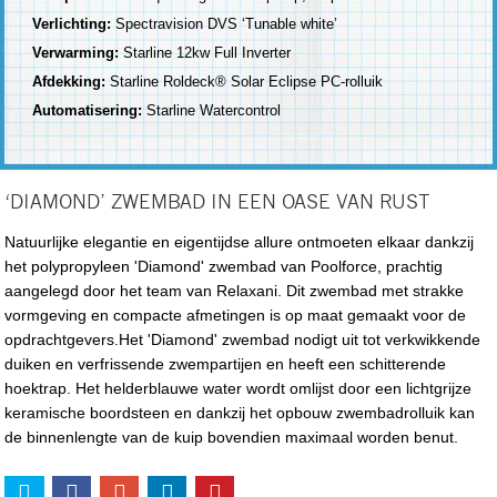
Verlichting:
Spectravision DVS ‘Tunable white’
Verwarming:
Starline 12kw Full Inverter
Afdekking:
Starline Roldeck® Solar Eclipse PC-rolluik
Automatisering:
Starline Watercontrol
‘DIAMOND’ ZWEMBAD IN EEN OASE VAN RUST
Natuurlijke elegantie en eigentijdse allure ontmoeten elkaar dankzij
het polypropyleen 'Diamond' zwembad van Poolforce, prachtig
aangelegd door het team van Relaxani. Dit zwembad met strakke
vormgeving en compacte afmetingen is op maat gemaakt voor de
opdrachtgevers.Het 'Diamond' zwembad nodigt uit tot verkwikkende
duiken en verfrissende zwempartijen en heeft een schitterende
hoektrap. Het helderblauwe water wordt omlijst door een lichtgrijze
keramische boordsteen en dankzij het opbouw zwembadrolluik kan
de binnenlengte van de kuip bovendien maximaal worden benut.