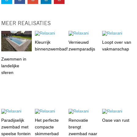
MEER REALISATIES
Kleurrijk
Vernieuwd
Loopt over van
binnenzwembad!
zwemparadijs
vakmanschap
Zwemmen in
landelijke
sferen
Paradijselijk
Het perfecte
Renovatie
Oase van rust
zwembad met
compacte
brengt
speelse fontein
skimmerbad
zwembad naar