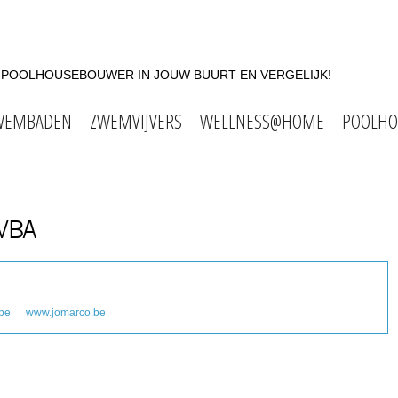
F POOLHOUSEBOUWER IN JOUW BUURT EN VERGELIJK!
WEMBADEN
ZWEMVIJVERS
WELLNESS@HOME
POOLHO
VBA
be
www.jomarco.be