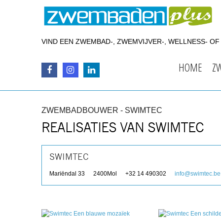
VIND EEN ZWEMBAD-, ZWEMVIJVER-, WELLNESS- O
HOME
Z
ZWEMBADBOUWER - SWIMTEC
REALISATIES VAN SWIMTEC
SWIMTEC
Mariëndal 33
2400
Mol
+32 14 490302
info@swimtec.be