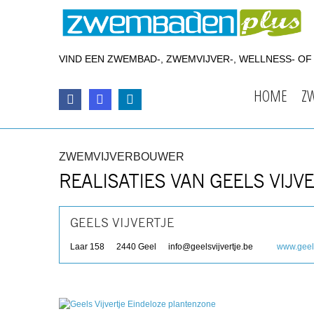
VIND EEN ZWEMBAD-, ZWEMVIJVER-, WELLNESS- O
HOME
Z
ZWEMVIJVERBOUWER
REALISATIES VAN GEELS VIJV
GEELS VIJVERTJE
Laar 158
2440
Geel
info@geelsvijvertje.be
www.geels