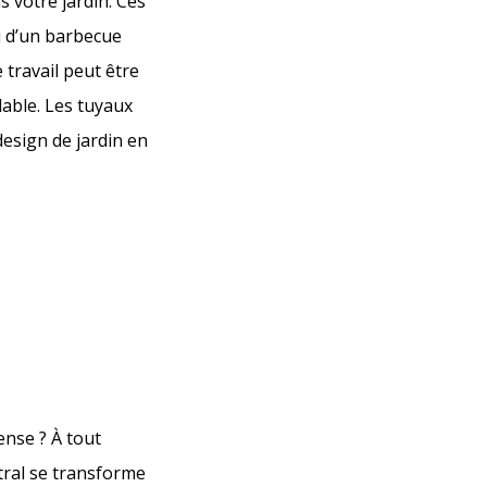
s votre jardin. Ces
i d’un barbecue
 travail peut être
dable. Les tuyaux
design de jardin en
ense ? À tout
tral se transforme