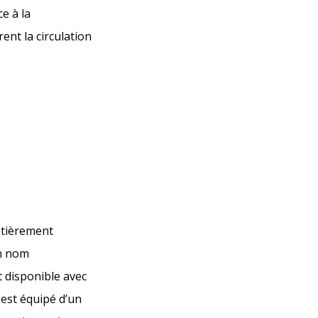
e à la
ent la circulation
entièrement
un nom
 disponible avec
 est équipé d’un