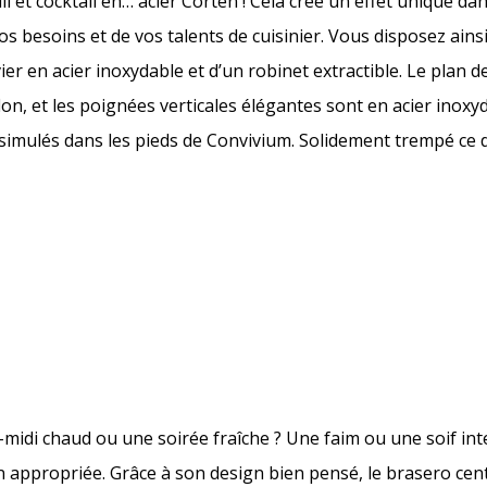
 et cocktail en… acier Corten ! Cela crée un effet unique dan
 besoins et de vos talents de cuisinier. Vous disposez ains
er en acier inoxydable et d’un robinet extractible. Le plan de
lon, et les poignées verticales élégantes sont en acier inoxy
ssimulés dans les pieds de Convivium. Solidement trempé ce 
-midi chaud ou une soirée fraîche ? Une faim ou une soif int
n appropriée. Grâce à son design bien pensé, le brasero cen