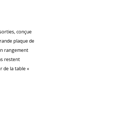
sorties, conçue
grande plaque de
’un rangement
as restent
 de la table «