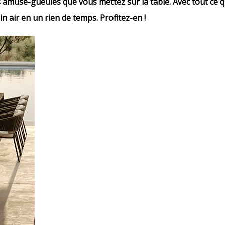
 amuse-gueules que vous mettez sur la table. Avec tout ce qu
n air en un rien de temps. Profitez-en !