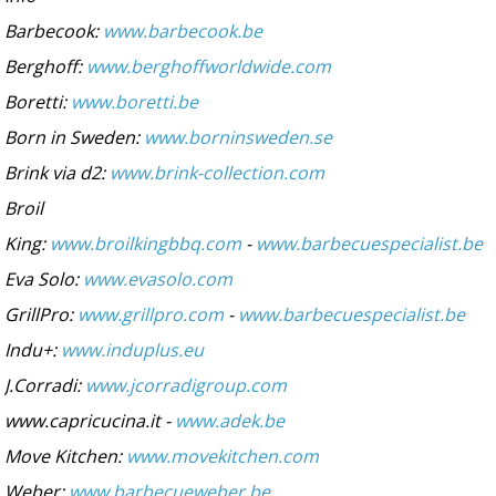
Barbecook:
www.barbecook.be
Berghoff:
www.berghoffworldwide.com
Boretti:
www.boretti.be
Born in Sweden:
www.borninsweden.se
Brink via d2:
www.brink-collection.com
Broil
King:
www.broilkingbbq.com
-
www.barbecuespecialist.be
Eva Solo:
www.evasolo.com
GrillPro:
www.grillpro.com
-
www.barbecuespecialist.be
Indu+:
www.induplus.eu
J.Corradi:
www.jcorradigroup.com
www.capricucina.it -
www.adek.be
Move Kitchen:
www.movekitchen.com
Weber:
www.barbecueweber.be