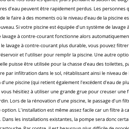
itres d'eau peuvent être rapidement perdus. Les personnes q
e le faire à des moments où le niveau d'eau de la piscine est
nouveau. Si votre piscine est équipée d'un système de lavage
Le lavage à contre-courant fonctionne alors automatiquement
 le lavage à contre-courant plus durable, vous pouvez filtre
éservoir et l'utiliser pour remplir la piscine. Une autre opti
elle puisse être utilisée pour la chasse d'eau des toilettes,
re par infiltration dans le sol, rétablissant ainsi le niveau de
 d'une piscine (qui retient également l'excédent d'eau de plu
ue vous hésitiez à utiliser une grande grue pour creuser une 
in. Lors de la rénovation d'une piscine, le passage d'un filt
e option. L'installation est même assez facile car un filtre à
e. Dans les installations existantes, la pompe sera donc cer
cartouche. Par contre, il est beaucoup plus difficile de proc