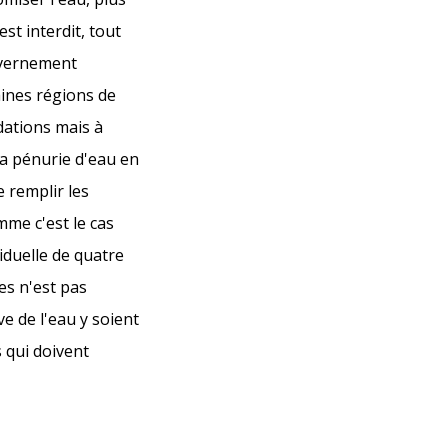
st interdit, tout
ouvernement
aines régions de
ndations mais à
 la pénurie d'eau en
e remplir les
me c'est le cas
iduelle de quatre
es n'est pas
e de l'eau y soient
 qui doivent