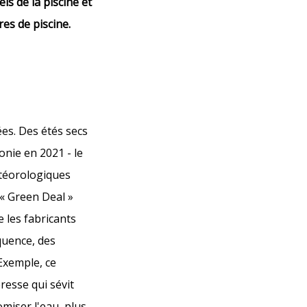
ls de la piscine et
es de piscine.
ées. Des étés secs
onie en 2021 - le
étéorologiques
 « Green Deal »
 les fabricants
quence, des
Exemple, ce
resse qui sévit
miser l'eau, plus