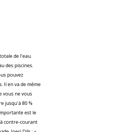
otale de l'eau.
au des piscines.
Vous pouvez
s. Il en va de même
ue vous ne vous
re jusqu'à 80 %
importante est le
e à contre-courant
e. Joeri Dils : «