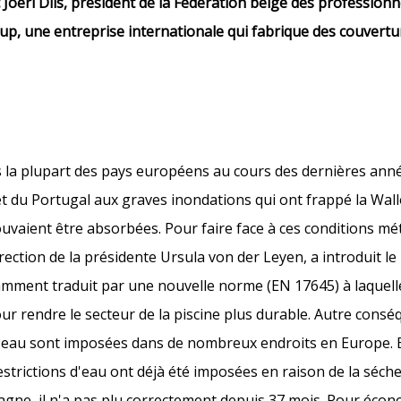
Joeri Dils, président de la Fédération belge des professionne
p, une entreprise internationale qui fabrique des couvertur
ans la plupart des pays européens au cours des dernières ann
 et du Portugal aux graves inondations qui ont frappé la Wall
 pouvaient être absorbées. Pour faire face à ces conditions m
ction de la présidente Ursula von der Leyen, a introduit le
tamment traduit par une nouvelle norme (EN 17645) à laquelle
ur rendre le secteur de la piscine plus durable. Autre consé
d'eau sont imposées dans de nombreux endroits en Europe. 
strictions d'eau ont déjà été imposées en raison de la séche
agne, il n'a pas plu correctement depuis 37 mois. Pour écono