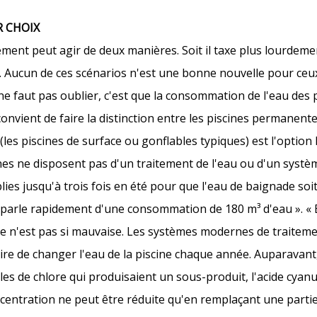
R CHOIX
ment peut agir de deux manières. Soit il taxe plus lourdeme
it. Aucun de ces scénarios n'est une bonne nouvelle pour ceu
il ne faut pas oublier, c'est que la consommation de l'eau des 
onvient de faire la distinction entre les piscines permanentes
s piscines de surface ou gonflables typiques) est l'option 
nes ne disposent pas d'un traitement de l'eau ou d'un systèm
ies jusqu'à trois fois en été pour que l'eau de baignade soit
on parle rapidement d'une consommation de 180 m³ d'eau ». «
 n'est pas si mauvaise. Les systèmes modernes de traitemen
aire de changer l'eau de la piscine chaque année. Auparavant,
les de chlore qui produisaient un sous-produit, l'acide cyanur
ncentration ne peut être réduite qu'en remplaçant une partie