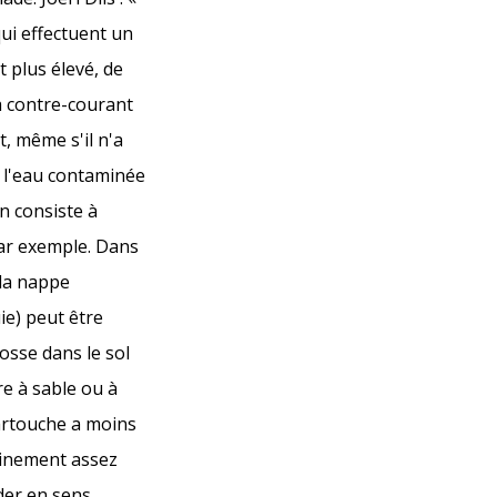
ui effectuent un
 plus élevé, de
 à contre-courant
, même s'il n'a
r l'eau contaminée
on consiste à
 par exemple. Dans
 la nappe
ie) peut être
fosse dans le sol
re à sable ou à
 cartouche a moins
tainement assez
éder en sens