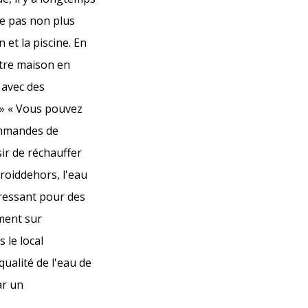
e pas non plus
 et la piscine. En
otre maison en
 avec des
. » « Vous pouvez
commandes de
ir de réchauffer
froiddehors, l'eau
éressant pour des
ment sur
 le local
ualité de l'eau de
ar un