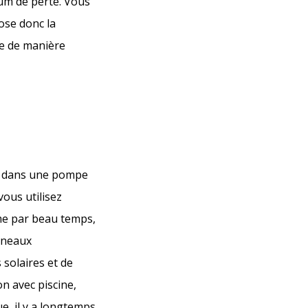
mum de perte. Vous
ose donc la
ne de manière
sez dans une pompe
vous utilisez
me par beau temps,
nneaux
 solaires et de
on avec piscine,
, il y a longtemps