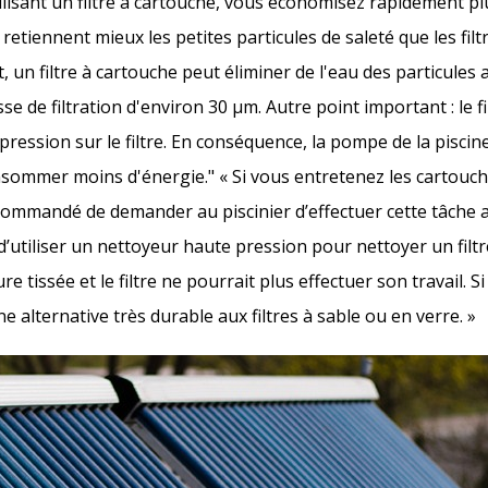
lisant un filtre à cartouche, vous économisez rapidement plu
es retiennent mieux les petites particules de saleté que les fil
, un filtre à cartouche peut éliminer de l'eau des particules 
se de filtration d'environ 30 μm. Autre point important : le f
ression sur le filtre. En conséquence, la pompe de la piscin
ommer moins d'énergie." « Si vous entretenez les cartouches
commandé de demander au piscinier d’effectuer cette tâche a
 d’utiliser un nettoyeur haute pression pour nettoyer un filtr
ture tissée et le filtre ne pourrait plus effectuer son travail. Si
ne alternative très durable aux filtres à sable ou en verre. »