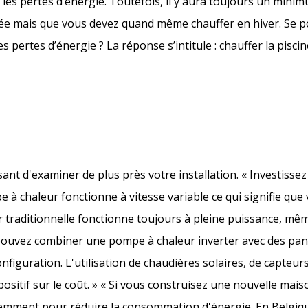
 les pertes d’énergie. Toutefois, il y aura toujours un mini
ée mais que vous devez quand même chauffer en hiver. Se p
ertes d’énergie ? La réponse s’intitule : chauffer la pisci
essant d'examiner de plus près votre installation. « Investis
 à chaleur fonctionne à vitesse variable ce qui signifie que 
traditionnelle fonctionne toujours à pleine puissance, mê
s pouvez combiner une pompe à chaleur inverter avec des pa
iguration. L'utilisation de chaudières solaires, de capteurs
sitif sur le coût. » « Si vous construisez une nouvelle mais
emment pour réduire la consommation d'énergie. En Belgique