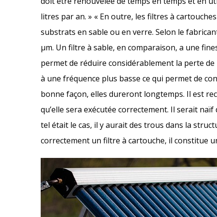
doit être renouvelée de temps en temps et en uti
litres par an. » « En outre, les filtres à cartouch
substrats en sable ou en verre. Selon le fabricant
μm. Un filtre à sable, en comparaison, a une fines
permet de réduire considérablement la perte de p
à une fréquence plus basse ce qui permet de cons
bonne façon, elles dureront longtemps. Il est re
qu’elle sera exécutée correctement. Il serait naïf
tel était le cas, il y aurait des trous dans la struc
correctement un filtre à cartouche, il constitue u