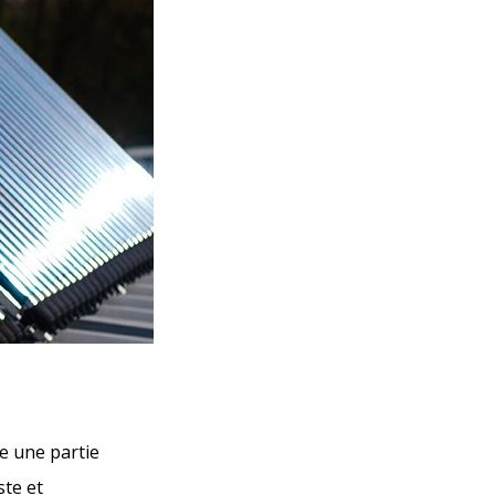
me une partie
ste et