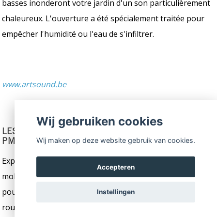
basses inonderont votre jardin d'un son particulièrement
chaleureux. L'ouverture a été spécialement traitée pour
empêcher l'humidité ou l'eau de s'infiltrer.
www.artsound.be
Wij gebruiken cookies
LES PLAISIRS DE LA PISCINE ACCESSIBLES AUX
Wij maken op deze website gebruik van cookies.
PMR
Expert en solutions d'accessibilité pour les personnes à
Accepteren
mobilité réduite, AXSOL propose de nombreux dispositifs
pour faciliter l'accès à la piscine des personnes en fauteuil
Instellingen
roulant. Leurs élévateurs de piscine portables et fixes