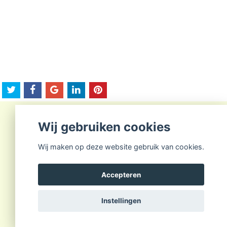
Wij gebruiken cookies
Wij maken op deze website gebruik van cookies.
Privacy policy
-
Cookie policy
-
Disclaimer
Powered by
PSG
© 2006-2026
Accepteren
Instellingen