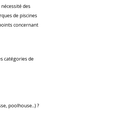
 nécessité des
arques de piscines
points concernant
es catégories de
e, poolhouse...) ?