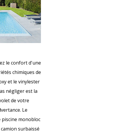
ez le confort d'une
riétés chimiques de
xy et le vinylester
s négliger est la
volet de votre
dvertance. Le
ne piscine monobloc
un camion surbaissé