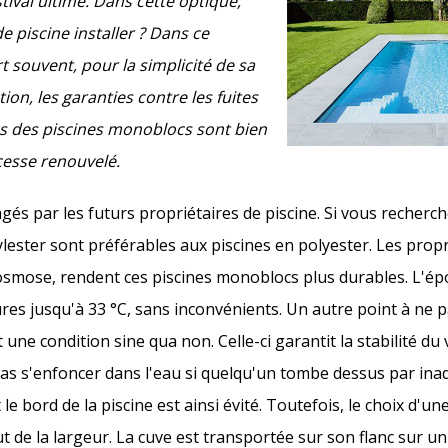
tival ultime. Dans cette optique,
e piscine installer ? Dans ce
 souvent, pour la simplicité de sa
tion, les garanties contre les fuites
ces des piscines monoblocs sont bien
 cesse renouvelé.
gés par les futurs propriétaires de piscine. Si vous recherch
nylester sont préférables aux piscines en polyester. Les prop
'osmose, rendent ces piscines monoblocs plus durables. L'épo
s jusqu'à 33 °C, sans inconvénients. Un autre point à ne pa
une condition sine qua non. Celle-ci garantit la stabilité du 
 pas s'enfoncer dans l'eau si quelqu'un tombe dessus par ina
le bord de la piscine est ainsi évité. Toutefois, le choix d'u
ut de la largeur. La cuve est transportée sur son flanc sur 