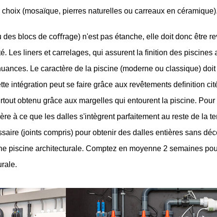
 choix (mosaïque, pierres naturelles ou carreaux en céramique).
s blocs de coﬀrage) n'est pas étanche, elle doit donc être revê
. Les liners et carrelages, qui assurent la ﬁnition des piscines a
 nuances. Le caractère de la piscine (moderne ou classique) doit 
e intégration peut se faire grâce aux revêtements deﬁnition cité
rtout obtenu grâce aux margelles qui entourent la piscine. Pour 
ière à ce que les dalles s'intègrent parfaitement au reste de la ter
saire (joints compris) pour obtenir des dalles entières sans déc
une piscine architecturale. Comptez en moyenne 2 semaines pour
rale.