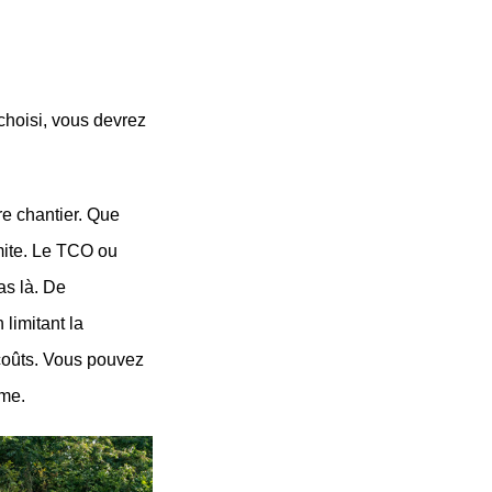
oisi, vous devrez 
e chantier. Que 
mite. Le TCO ou 
s là. De 
imitant la 
coûts. Vous pouvez 
ême.