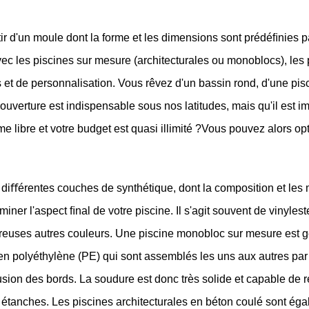
r d'un moule dont la forme et les dimensions sont prédéﬁnies par
c les piscines sur mesure (architecturales ou monoblocs), les po
 et de personnalisation. Vous rêvez d'un bassin rond, d'une pisc
verture est indispensable sous nos latitudes, mais qu'il est im
 libre et votre budget est quasi illimité ?Vous pouvez alors opt
iﬀérentes couches de synthétique, dont la composition et les m
iner l'aspect ﬁnal de votre piscine. Il s'agit souvent de vinyleste
mbreuses autres couleurs. Une piscine monobloc sur mesure est 
polyéthylène (PE) qui sont assemblés les uns aux autres par 
ion des bords. La soudure est donc très solide et capable de rés
étanches. Les piscines architecturales en béton coulé sont éga