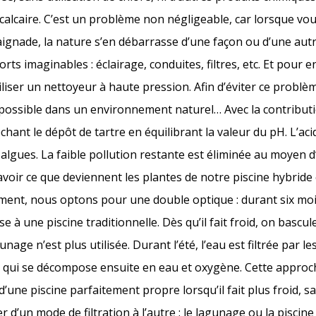
 calcaire. C’est un problème non négligeable, car lorsque v
ignade, la nature s’en débarrasse d’une façon ou d’une autre
s imaginables : éclairage, conduites, filtres, etc. Et pour e
iliser un nettoyeur à haute pression. Afin d’éviter ce problè
s possible dans un environnement naturel… Avec la contribut
nt le dépôt de tartre en équilibrant la valeur du pH. L’aci
 algues. La faible pollution restante est éliminée au moyen d
avoir ce que deviennent les plantes de notre piscine hybride e
ment, nous optons pour une double optique : durant six mois
se à une piscine traditionnelle. Dès qu’il fait froid, on bascu
nage n’est plus utilisée. Durant l’été, l’eau est filtrée par les
ue qui se décompose ensuite en eau et oxygène. Cette appro
d’une piscine parfaitement propre lorsqu’il fait plus froid, 
d’un mode de filtration à l’autre : le lagunage ou la piscine