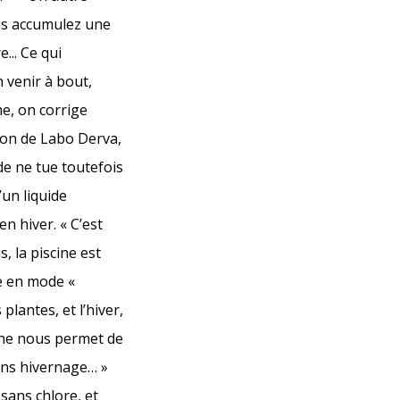
ous accumulez une
... Ce qui
n venir à bout,
me, on corrige
ion de Labo Derva,
de ne tue toutefois
’un liquide
n hiver. « C’est
, la piscine est
le en mode «
 plantes, et l’hiver,
che nous permet de
sans hivernage… »
 sans chlore, et