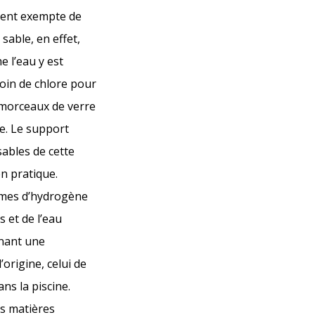
ment exempte de
 sable, en effet,
e l’eau y est
soin de chlore pour
s morceaux de verre
le. Le support
sables de cette
n pratique.
tomes d’hydrogène
 et de l’eau
înant une
origine, celui de
ns la piscine.
es matières