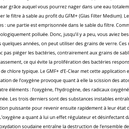
Clear grâce auquel vous pourrez nager dans une eau totale
r le filtre à sable au profit du GFM+ (Glas Filter Medium). Le
es : une partie est emprisonnée dans le sable du filtre. Comm
iologiquement polluée. Donc, jusqu’il y a peu, vous aviez be
s quelques années, on peut utiliser des grains de verre. Ce
c pas piéger les bactéries, contrairement aux grains de sab
crassement, ce qui évite la prolifération des bactéries respon
 de chlore typique.
Le GMF+ d’E-Clear met cette application e
ation de l’oxygène provoque quant à elle la scission des a
tre éléments : l’oxygène, l’hydrogène, des radicaux oxygénés
ée. Les trois derniers sont des substances instables entra
ion puissante pour revenir ensuite rapidement à leur état d’
 L’oxygène a quant à lui un effet régulateur et désinfectant da
oxydation soudaine entraîne la destruction de l’ensemble d