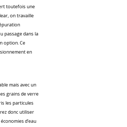
ert toutefois une
ear, on travaille
’épuration
 du passage dans la
n option. Ce
visionnement en
sable mais avec un
 Les grains de verre
s les particules
rez donc utiliser
s économies d’eau