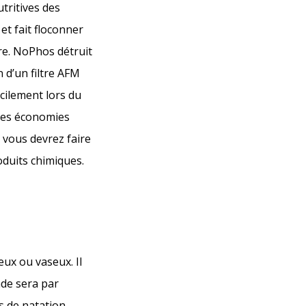
tritives des
et fait floconner
tre. NoPhos détruit
n d’un filtre AFM
cilement lors du
des économies
 vous devrez faire
oduits chimiques.
eux ou vaseux. Il
ade sera par
s de natation,