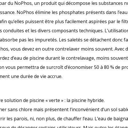
 par du NoPhos, un produit qui décompose les substances nu
oissance. NoPhos élimine les phosphates présents dans l’eau 
afin qu’elles puissent être plus facilement aspirées par le fil
s conduites et les divers composants techniques. L’utilisatio
absorbe pas les impuretés. Les saletés se détachent donc fa
hos, vous devez en outre contrelaver moins souvent. Avec 
erdez d’eau de piscine durant le contrelavage, moins souvent
son vous permettra de surcroît d’économiser 50 à 80 % de pr
ement une durée de vie accrue.
solution de piscine « verte » : la piscine hybride.
ner sans chlore mais présentent l’inconvénient d’un sol sabl
ir les parois, ni, non plus, de chauffer l’eau. L’eau de baign
risque de déranger certains utilisateurs. Mais outre les étang