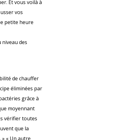
er. Et vous voilà à
ousser vos
ne petite heure
u niveau des
ilité de chauffer
ncipe éliminées par
bactéries grâce à
e que moyennant
 vérifier toutes
ouvent que la
. » « Un autre