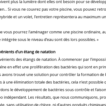
oivent plus la lumière dont elles ont besoin pour se développ
ien… Si vous ne couvrez pas votre piscine, vous pouvez retr
 hybride et un volet, l’entretien représentera au maximum u
que vous pourrez l’aménager comme une piscine ordinaire, a
 intégrée sous le niveau d’eau sont dès lors possibles. »
vénients d’un étang de natation
vénients des étangs de natation. À commencer par l’impossib
îne en effet une prolifération des bactéries qui sont en pri
s avons trouvé une solution pour contrôler la formation de 
à une élimination totale des bactéries, cela n’est possibl
ardons le développement de bactéries sous contrôle et faisons
labo indépendant. Les résultats, que nous communiquons, pr
e, sans utilisation de chlore, ni d’autres produits chimiques