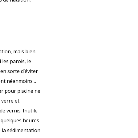
ation, mais bien
 les parois, le
en sorte d’éviter
aient néanmoins…
er pour piscine ne
 verre et
 vernis. Inutile
e quelques heures
e la sédimentation