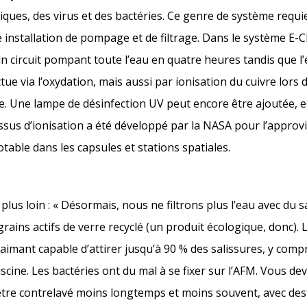
ques, des virus et des bactéries. Ce genre de système requi
installation de pompage et de filtrage. Dans le système E-Cl
n circuit pompant toute l’eau en quatre heures tandis que l
ctue via l’oxydation, mais aussi par ionisation du cuivre lors
. Une lampe de désinfection UV peut encore être ajoutée, e
ssus d’ionisation a été développé par la NASA pour l’appro
table dans les capsules et stations spatiales.
us loin : « Désormais, nous ne filtrons plus l’eau avec du 
e grains actifs de verre recyclé (un produit écologique, donc).
imant capable d’attirer jusqu’à 90 % des salissures, y compri
scine. Les bactéries ont du mal à se fixer sur l’AFM. Vous dev
a être contrelavé moins longtemps et moins souvent, avec de