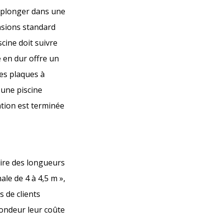
r plonger dans une
ensions standard
cine doit suivre
e en dur offre un
des plaques à
 une piscine
tion est terminée
aire des longueurs
le de 4 à 4,5 m »,
 de clients
fondeur leur coûte