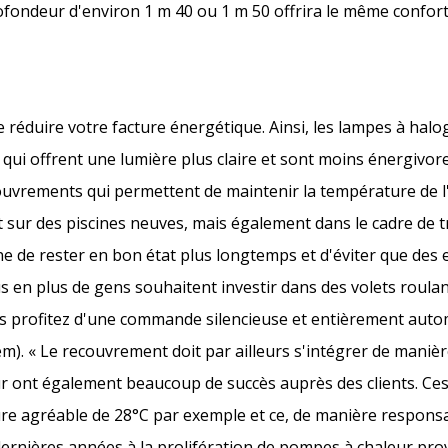
ofondeur d'environ 1 m 40 ou 1 m 50 offrira le même confort
 réduire votre facture énergétique. Ainsi, les lampes à hal
ui offrent une lumière plus claire et sont moins énergivore
ouvrements qui permettent de maintenir la température de l'
 sur des piscines neuves, mais également dans le cadre de
ne de rester en bon état plus longtemps et d'éviter que des
en plus de gens souhaitent investir dans des volets roulant
s profitez d'une commande silencieuse et entièrement autom
). « Le recouvrement doit par ailleurs s'intégrer de manière
leur ont également beaucoup de succès auprès des clients. 
ure agréable de 28°C par exemple et ce, de manière responsa
ernières années à la prolifération de pompes à chaleur pr