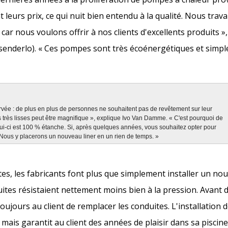
leurs prix, ce qui nuit bien entendu à la qualité. Nous trava
ar nous voulons offrir à nos clients d'excellents produits »
derlo). « Ces pompes sont très écoénergétiques et simples
ée : de plus en plus de personnes ne souhaitent pas de revêtement sur leur
s très lisses peut être magnifique », explique Ivo Van Damme. « C'est pourquoi de
ui-ci est 100 % étanche. Si, après quelques années, vous souhaitez opter pour
. Nous y placerons un nouveau liner en un rien de temps. »
es, les fabricants font plus que simplement installer un nou
ites résistaient nettement moins bien à la pression. Avant 
jours au client de remplacer les conduites. L'installation 
ais garantit au client des années de plaisir dans sa piscine