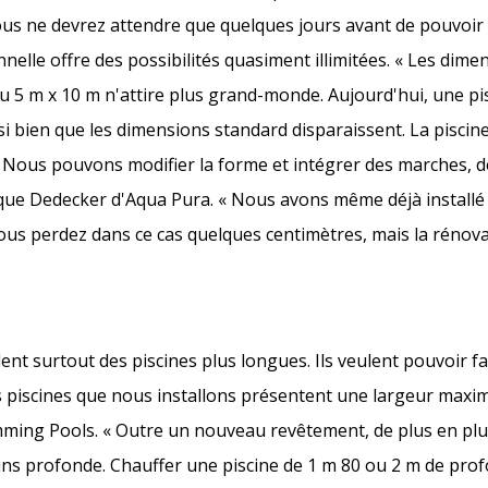
Vous ne devrez attendre que quelques jours avant de pouvoi
nnelle offre des possibilités quasiment illimitées. « Les dim
 5 m x 10 m n'attire plus grand-monde. Aujourd'hui, une pis
 si bien que les dimensions standard disparaissent. La piscin
au. Nous pouvons modifier la forme et intégrer des marches, 
que Dedecker d'Aqua Pura. « Nous avons même déjà installé
us perdez dans ce cas quelques centimètres, mais la rénova
t surtout des piscines plus longues. Ils veulent pouvoir f
s piscines que nous installons présentent une largeur maxima
ing Pools. « Outre un nouveau revêtement, de plus en plus
moins profonde. Chauffer une piscine de 1 m 80 ou 2 m de pro