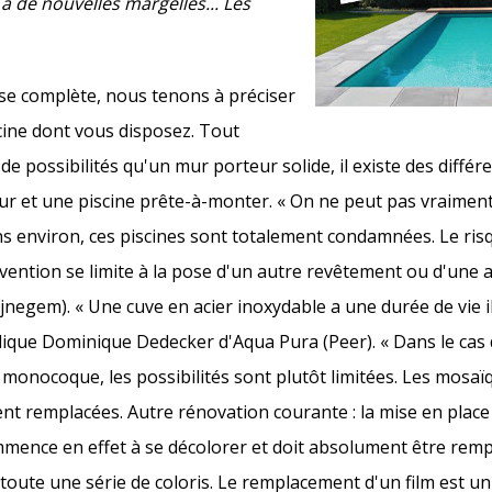
à de nouvelles margelles... Les
e complète, nous tenons à préciser
cine dont vous disposez. Tout
 possibilités qu'un mur porteur solide, il existe des différ
ur et une piscine prête-à-monter. « On ne peut pas vraimen
s environ, ces piscines sont totalement condamnées. Le ris
rvention se limite à la pose d'un autre revêtement ou d'une a
em). « Une cuve en acier inoxydable a une durée de vie il
ique Dominique Dedecker d'Aqua Pura (Peer). « Dans le cas 
monocoque, les possibilités sont plutôt limitées. Les mosaï
ment remplacées. Autre rénovation courante : la mise en plac
commence en effet à se décolorer et doit absolument être rempl
toute une série de coloris. Le remplacement d'un film est un 