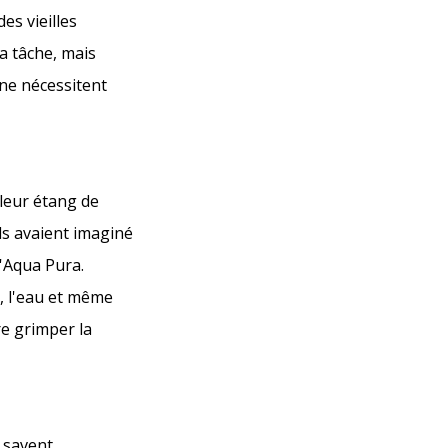
s vieilles
a tâche, mais
 ne nécessitent
 leur étang de
ils avaient imaginé
d'Aqua Pura.
s, l'eau et même
re grimper la
e savent