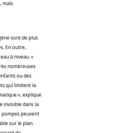
, mais
ogène sont de plus
s. En outre,
eau à niveau. «
 très nombreuses
 enfants ou des
s qui limitent la
atique », explique
 invisible dans la
Ces pompes peuvent
ble sur le plan
ovenant de