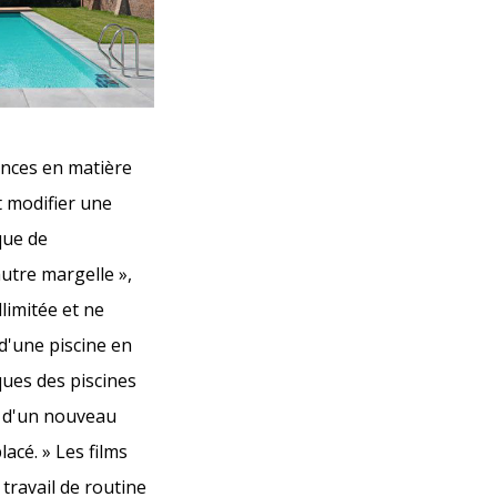
ences en matière
t modifier une
que de
utre margelle »,
limitée et ne
d'une piscine en
ques des piscines
e d'un nouveau
acé. » Les films
travail de routine