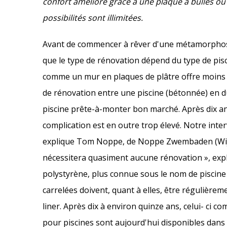
confort amélioré grâce à une plaque à bulles ou 
possibilités sont illimitées.
Avant de commencer à rêver d'une métamorphos
que le type de rénovation dépend du type de pis
comme un mur en plaques de plâtre offre moins de
de rénovation entre une piscine (bétonnée) en d
piscine prête-à-monter bon marché. Après dix an
complication est en outre trop élevé. Notre inte
explique Tom Noppe, de Noppe Zwembaden (Wijneg
nécessitera quasiment aucune rénovation », expl
polystyrène, plus connue sous le nom de piscine 
carrelées doivent, quant à elles, être régulière
liner. Après dix à environ quinze ans, celui- ci 
pour piscines sont aujourd'hui disponibles dans 