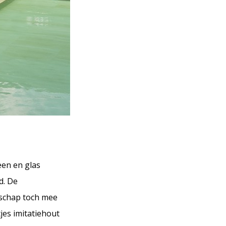
een en glas
d. De
 schap toch mee
es imitatiehout