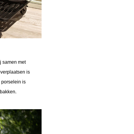
j samen met 
verplaatsen is 
orselein is 
lbakken.