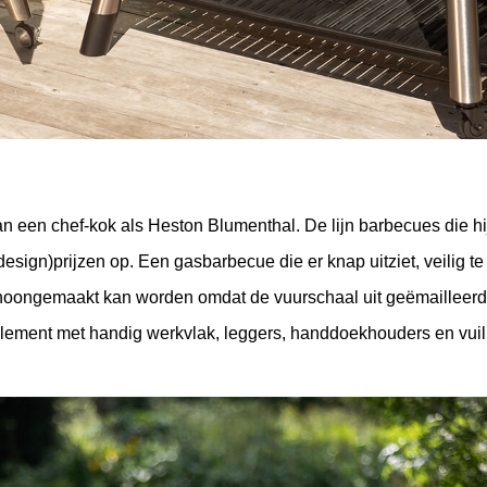
n een chef-kok als Heston Blumenthal. De lijn barbecues die hi
esign)prijzen op. Een gasbarbecue die er knap uitziet, veilig te 
hoongemaakt kan worden omdat de vuurschaal uit geëmailleerd p
telement met handig werkvlak, leggers, handdoekhouders en vui