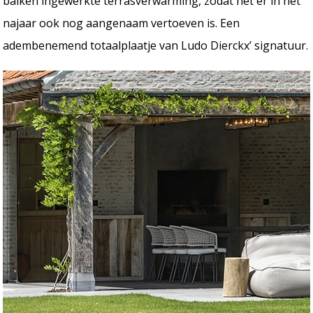
balken ingewerkte terrasverwarming, zodat het er in het
najaar ook nog aangenaam vertoeven is. Een
adembenemend totaalplaatje van Ludo Dierckx’ signatuur.