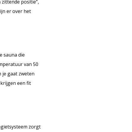
 zittende positie”,
ijn er over het
le sauna die
temperatuur van 50
n je gaat zweten
rijgen een fit
pgietsysteem zorgt