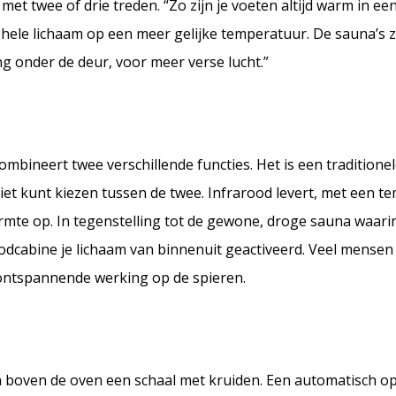
et twee of drie treden. “Zo zijn je voeten altijd warm in een
t hele lichaam op een meer gelijke temperatuur. De sauna’s z
g onder de deur, voor meer verse lucht.”
mbineert twee verschillende functies. Het is een traditione
 niet kunt kiezen tussen de twee. Infrarood levert, met een 
mte op. In tegenstelling tot de gewone, droge sauna waari
cabine je lichaam van binnenuit geactiveerd. Veel mensen k
 ontspannende werking op de spieren.
ch boven de oven een schaal met kruiden. Een automatisch o