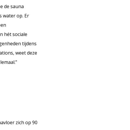
ie de sauna
s water op. Er
een
n hét sociale
egenheden tijdens
ations, weet deze
lemaal.”
navloer zich op 90