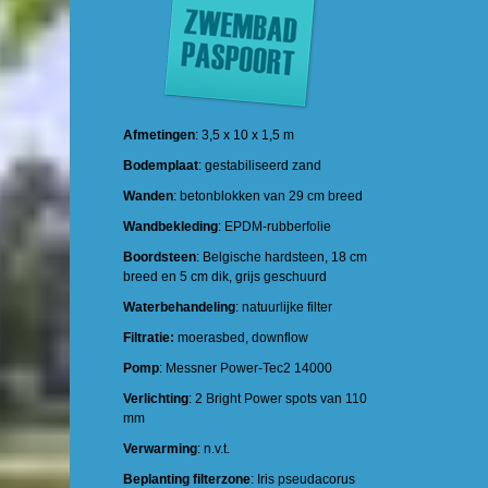
Afmetingen
: 3,5 x 10 x 1,5 m
Bodemplaat
: gestabiliseerd zand
Wanden
: betonblokken van 29 cm breed
Wandbekleding
: EPDM-rubberfolie
Boordsteen
: Belgische hardsteen, 18 cm
breed en 5 cm dik, grijs geschuurd
Waterbehandeling
: natuurlijke filter
Filtratie:
moerasbed, downflow
Pomp
: Messner Power-Tec2 14000
Verlichting
: 2 Bright Power spots van 110
mm
Verwarming
: n.v.t.
Beplanting
filterzone
: Iris pseudacorus