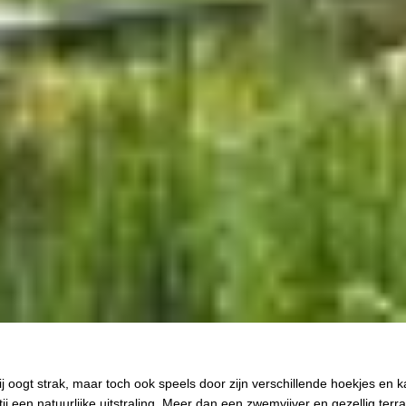
j oogt strak, maar toch ook speels door zijn verschillende hoekjes en k
j een natuurlijke uitstraling. Meer dan een zwemvijver en gezellig terras