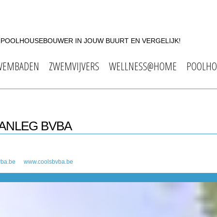
F POOLHOUSEBOUWER IN JOUW BUURT EN VERGELIJK!
WEMBADEN
ZWEMVIJVERS
WELLNESS@HOME
POOLHO
AANLEG BVBA
vba.be
www.coolsbvba.be