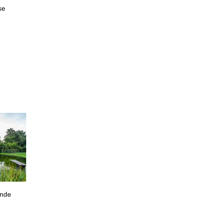
se
ande