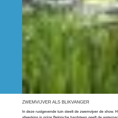
ZWEMVIJVER ALS BLIKVANGER
In deze rustgevende tuin steelt de zwemvijver de show. Hi
afwerking in grijze Belgische hardsteen geeft de waterparti