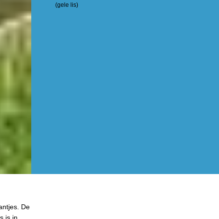
(gele lis)
antjes. De
 is in