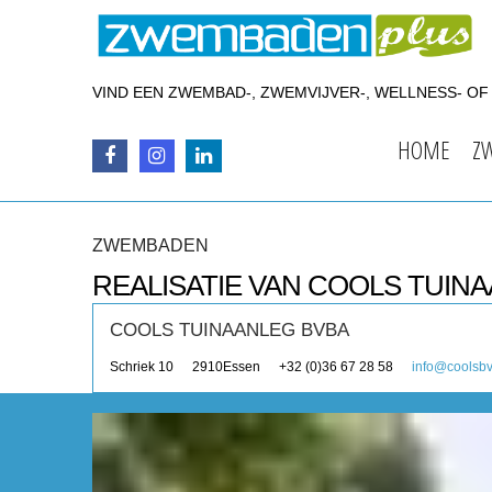
VIND EEN ZWEMBAD-, ZWEMVIJVER-, WELLNESS- O
HOME
Z
ZWEMBADEN
REALISATIE VAN COOLS TUIN
COOLS TUINAANLEG BVBA
Schriek 10
2910
Essen
+32 (0)36 67 28 58
info@coolsb