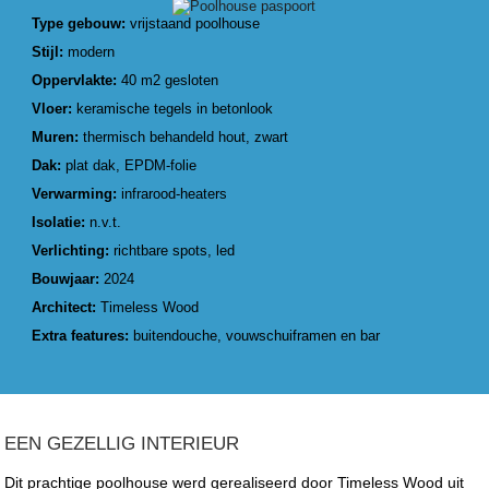
Type gebouw:
vrijstaand poolhouse
Stijl:
modern
Oppervlakte:
40 m2 gesloten
Vloer:
keramische tegels in betonlook
Muren:
thermisch behandeld hout, zwart
Dak:
plat dak, EPDM-folie
Verwarming:
infrarood-heaters
Isolatie:
n.v.t.
Verlichting:
richtbare spots, led
Bouwjaar:
2024
Architect:
Timeless Wood
Extra features:
buitendouche, vouwschuiframen en bar
EEN GEZELLIG INTERIEUR
Dit prachtige poolhouse werd gerealiseerd door Timeless Wood uit